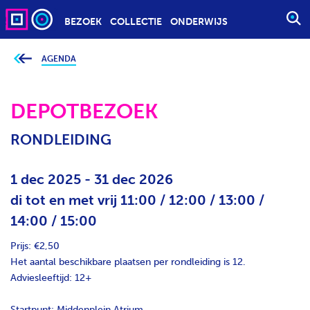
BEZOEK
COLLECTIE
ONDERWIJS
S
T
A
AGENDA
J
e
R
b
T
e
v
DEPOTBEZOEK
E
i
n
E
d
RONDLEIDING
t
N
j
Z
e
h
O
1 dec 2025 - 31 dec 2026
i
e
E
di tot en met vrij 11:00 / 12:00 / 13:00 /
r
K
:
14:00 / 15:00
O
P
Prijs: €2,50
D
Het aantal beschikbare plaatsen per rondleiding is 12.
R
Adviesleeftijd: 12+
A
C
Startpunt: Middenplein Atrium.