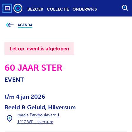
BEZOEK
COLLECTIE
ONDERWIJS
S
T
A
AGENDA
J
e
R
b
T
e
v
E
i
Let op: event is afgelopen
n
E
d
t
N
j
60 JAAR STER
Z
e
h
O
i
EVENT
e
E
r
K
:
O
t/m 4 jan 2026
P
Beeld & Geluid, Hilversum
D
Media Parkboulevard 1
R
1217 WE Hilversum
A
C