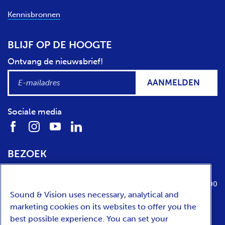
Kennisbronnen
BLIJF OP DE HOOGTE
Ontvang de nieuwsbrief!
AANMELDEN
Sociale media
BEZOEK
Locatie
Openingstijden
Media Parkboulevard 1
dinsdag t/m zondag van 10:00 tot 17:00
Sound & Vision uses necessary, analytical and
1217 WE
Hilversum
marketing cookies on its websites to offer you the
best possible experience. You can set your