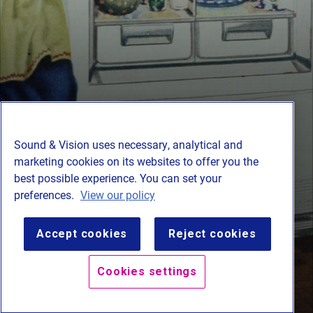
foto van vrouw aan de was, Foto door Dziana Hasanbekava op Pexels
e
Sound & Vision uses necessary, analytical and
marketing cookies on its websites to offer you the
best possible experience. You can set your
preferences.
View our policy
Tradwives zeggen niet te werken en (bijna) geen geld te
verdienen. Daarmee lijken zij compleet financieel
afhankelijk van hun man. Maar is dat ook zo?
Accept cookies
Reject cookies
Cookies settings
BEGIN HET VERHAAL